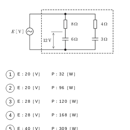
E：20［V］ P：32［W］
E：20［V］ P：96［W］
E：28［V］ P：120［W］
E：28［V］ P：168［W］
E：40［V］ P：309［W］