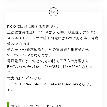
03
RC交流回路に関する問題です。
正弦波交流電圧E［V］を加えた時、容量性リアクタン
ス６Ωのコンデンサの端子間電圧は12Vである為、電流
値2Aとなります。
そこからV
を求めると、その電流値と抵抗値から
R
V
=2×8=16Vとなります。
R
電源電圧Eは、V
とV
との間で三平方の定理より
R
C
2
2
2
2
E=√V
+V
=√16
+12
=√256+144=20Vとなりま
R
C
す。
2
電力PはP=V
/Rから
2
2
16
/8+16
/4=256/8+256/4=32+64=96Wとなりま
す。
選択肢1. E：20［V］ P：32［W］