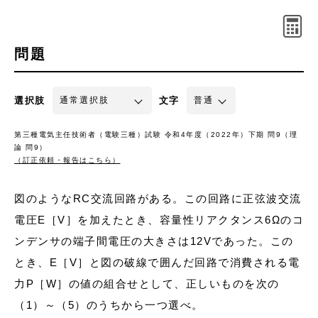
問題
選択肢
文字
第三種電気主任技術者（電験三種）試験 令和4年度（2022年）下期 問9（理
論 問9）
（訂正依頼・報告はこちら）
図のようなRC交流回路がある。この回路に正弦波交流
電圧E［V］を加えたとき、容量性リアクタンス6Ωのコ
ンデンサの端子間電圧の大きさは12Vであった。この
とき、E［V］と図の破線で囲んだ回路で消費される電
力P［W］の値の組合せとして、正しいものを次の
（1）～（5）のうちから一つ選べ。