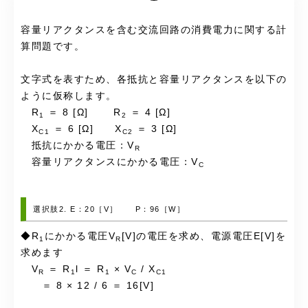
容量リアクタンスを含む交流回路の消費電力に関する計
算問題です。
文字式を表すため、各抵抗と容量リアクタンスを以下の
ように仮称します。
R
＝ 8 [Ω] R
＝ 4 [Ω]
1
2
X
＝ 6 [Ω] X
＝ 3 [Ω]
C1
C2
抵抗にかかる電圧：V
R
容量リアクタンスにかかる電圧：V
C
選択肢2. E：20［V］ P：96［W］
◆R
にかかる電圧V
[V]の電圧を求め、電源電圧E[V]を
1
R
求めます
V
＝ R
l ＝ R
× V
/ X
R
1
1
C
C1
＝ 8 × 12 / 6 ＝ 16[V]