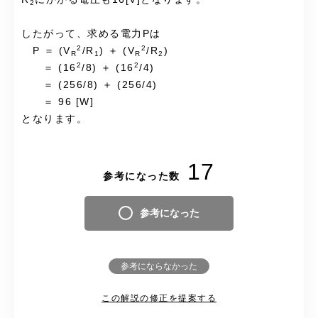
2
したがって、求める電力Pは
2
2
P ＝ (V
/R
) ＋ (V
/R
)
R
1
R
2
2
2
＝ (16
/8) ＋ (16
/4)
＝ (256/8) ＋ (256/4)
＝ 96 [W]
となります。
17
参考になった数
参考になった
参考にならなかった
この解説の修正を提案する