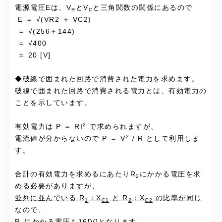
電源電圧Eは、V
とV
と三角関数の関係にあるので
R
C
E ＝ √(VR2 ＋ VC2)
＝ √(256＋144)
＝ √400
＝ 20 [V]
◆破線で囲まれた回路で消費された電力を求めます。
破線で囲まれた回路で消費される電力とは、有効電力の
ことを示しています。
2
有効電力は P ＝ RI
で求められますが、
2
電流値が分からないので P ＝ V
/ R として利用しま
す。
合計の有効電力を求めるにあたりR
にかかる電圧を求
2
める必要がありますが、
並列に並んでいる R
：X
と R
：X
の比率が同じ
1
C1
2
C2
なので、
R
にかかる電圧も16[V]となります。