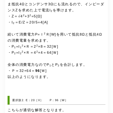
ま抵抗4Ωとコンデンサ3Ωにも流れるので、インピーダ
ンスZを求めた上で電流I
を導けます。
2
2
2
・Z＝√4
+3
=5[Ω]
・I
＝E/Z＝20/5=4[A]
2
2
続いて消費電力P=Ｉ
Ｒ[W]を用いて抵抗8Ωと抵抗4Ω
の消費電量を求めます。
2
2
・P
=I
×Ｒ＝2
×8＝32[Ｗ]
1
1
2
2
・P
=I
×Ｒ＝4
×4＝64[Ｗ]
2
2
全体の消費電力なのでP
とP
を合計します。
1
2
・Ｐ＝32+64＝
96
[Ｗ]
以上のようになります。
選択肢2. E：20［V］ P：96［W］
こちらが適切な解答となります。