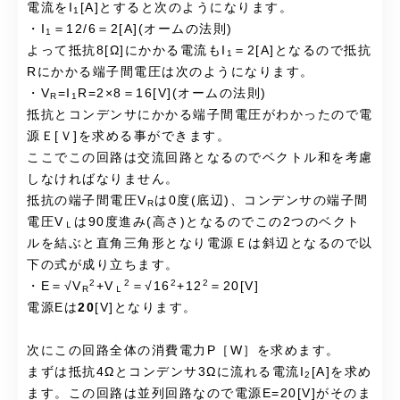
電流をI
[A]とすると次のようになります。
1
・I
＝12/6＝2[A](オームの法則)
1
よって抵抗8[Ω]にかかる電流もI
＝2[A]となるので抵抗
1
Rにかかる端子間電圧は次のようになります。
・V
=I
R=2×8＝16[V](オームの法則)
R
1
抵抗とコンデンサにかかる端子間電圧がわかったので電
源Ｅ[Ｖ]を求める事ができます。
ここでこの回路は交流回路となるのでベクトル和を考慮
しなければなりません。
抵抗の端子間電圧V
は0度(底辺)、コンデンサの端子間
R
電圧V
は90度進み(高さ)となるのでこの2つのベクト
Ｌ
ルを結ぶと直角三角形となり電源Ｅは斜辺となるので以
下の式が成り立ちます。
2
2
2
2
・E＝√V
+V
＝√16
+12
＝20[V]
R
Ｌ
電源Eは
20
[V]となります。
次にこの回路全体の消費電力P［W］を求めます。
まずは抵抗4Ωとコンデンサ3Ωに流れる電流I
[A]を求め
2
ます。この回路は並列回路なので電源E=20[V]がそのま