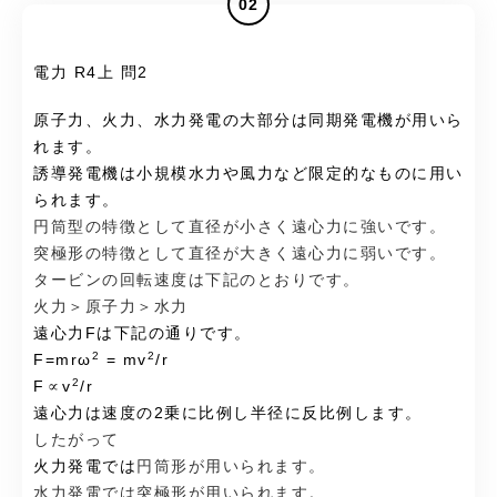
02
電力 R4上 問2
原子力、火力、水力発電の大部分は同期発電機が用いら
れます。
誘導発電機は小規模水力や風力など限定的なものに用い
られます。
円筒型の特徴として直径が小さく遠心力に強いです。
突極形の特徴として直径が大きく遠心力に弱いです。
タービンの回転速度は下記のとおりです。
火力＞原子力＞水力
遠心力Fは下記の通りです。
2
2
F=mrω
= mv
/r
2
F∝v
/r
遠心力は速度の2乗に比例し半径に反比例します。
したがって
火力発電では
円筒形が用いられます。
水力発電では突極形が用いられます。