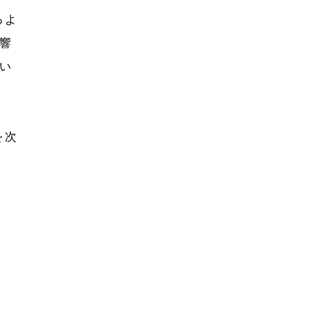
るよ
響
い
を次