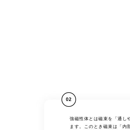
02
強磁性体とは磁束を「通し
ます。このとき磁束は「内