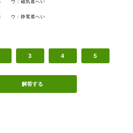
部 ウ：磁気遮へい
部 ウ：静電遮へい
3
4
5
解答する