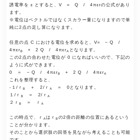
誘電率を ε とすると、V = Q / 4πεrの公式があり
ます。
※電位はベクトルではなくスカラー量になりますので単
純に2点の足し算になります。
任意の点 C における電位を求めると、V= −
Q /
4πεr
+ 2
Q / 4πεr
となります。
B
A
この2点の合わせた電位が 0 になればいいので、下記の
ように式ができます。
0 ＝ − Q / 4πεr
+ 2 Q / 4πεr
B
A
これを整理すると、
-１/ｒ
＋ 2/ｒ
＝ 0となります。
B
A
１/ｒ
＝ 2/ｒ
B
A
２ｒ
＝ ｒ
B
A
この時点で、ｒ
はｒ
の2倍の距離の位置にあるという
A
B
ことが分かります。
そのことから選択肢の回答を見ながら考えることも可能
です。