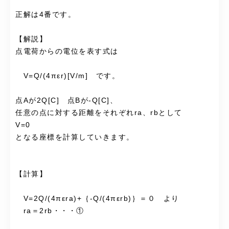
正解は4番です。
【解説】
点電荷からの電位を表す式は
V=Q/(4πεr)[V/m] です。
点Aが2Q[C] 点Bが-Q[C]、
任意の点に対する距離をそれぞれra、rbとして
V=0
となる座標を計算していきます。
【計算】
V=2Q/(4πεra)+｛-Q/(4πεrb)｝＝０ より
ra＝2rb・・・①