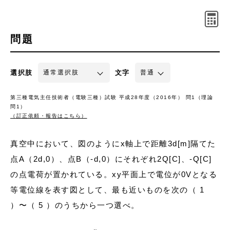
問題
選択肢
文字
第三種電気主任技術者（電験三種）試験 平成28年度（2016年） 問1（理論
問1）
（訂正依頼・報告はこちら）
真空中において、図のようにx軸上で距離3d[m]隔てた
点A（2d,0）、点B（-d,0）にそれぞれ2Q[C]、-Q[C]
の点電荷が置かれている。xy平面上で電位が0Vとなる
等電位線を表す図として、最も近いものを次の（ 1
）〜（ 5 ）のうちから一つ選べ。