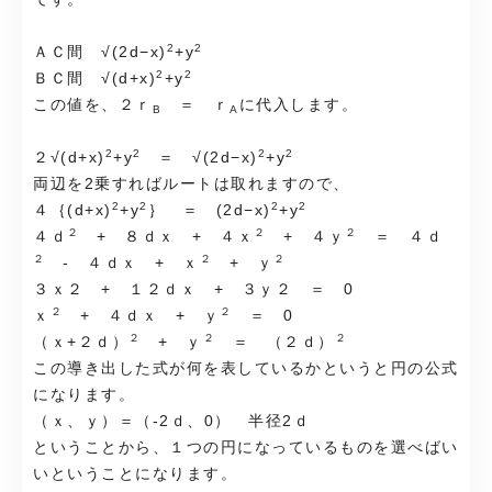
2
2
ＡＣ間 √(2d−x)
+y
2
2
ＢＣ間 √(d+x)
+y
この値を、２ｒ
＝ ｒ
に代入します。
B
A
2
2
2
2
２√(d+x)
+y
＝ √(2d−x)
+y
両辺を2乗すればルートは取れますので、
2
2
2
2
４｛(d+x)
+y
｝ ＝ (2d−x)
+y
２
２
２
４ｄ
+ ８ｄｘ + ４ｘ
+ ４ｙ
＝ ４ｄ
２
２
２
- ４ｄｘ + ｘ
+ ｙ
３ｘ２ + １２ｄｘ + ３ｙ２ ＝ 0
２
２
ｘ
+ ４ｄｘ + ｙ
＝ 0
２
２
２
（ｘ+２ｄ）
+ ｙ
＝ （２ｄ）
この導き出した式が何を表しているかというと円の公式
になります。
（ｘ、ｙ）＝（-2ｄ、0） 半径2ｄ
ということから、１つの円になっているものを選べばい
いということになります。